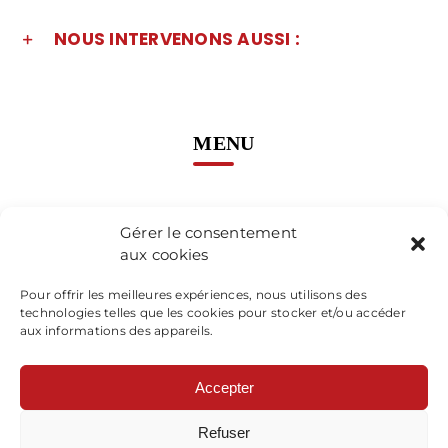
NOUS INTERVENONS AUSSI :
MENU
Accueil
Gérer le consentement
aux cookies
Prestations
Pour offrir les meilleures expériences, nous utilisons des
Réalisations
technologies telles que les cookies pour stocker et/ou accéder
aux informations des appareils.
Contact
Accepter
Refuser
MENUISERIE PILARD